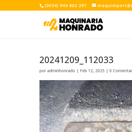
(0034) 944 862 297
maquimport@
20241209_112033
por
adminhonrado
|
Feb 12, 2025
|
0 Comentar