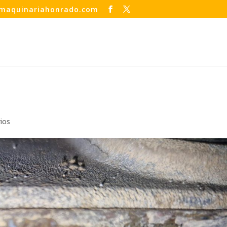
maquinariahonrado.com
ios