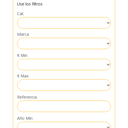
Use los filtros
Cat.
Marca
€ Min
€ Max
Referencia
Año Min