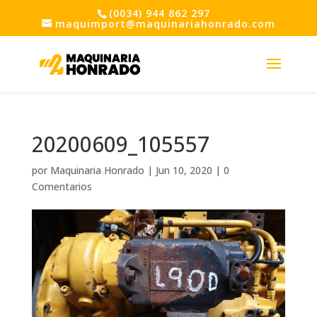
(0034) 944 862 297
maquimport@maquinariahonrado.com
20200609_105557
por
Maquinaria Honrado
|
Jun 10, 2020
|
0
Comentarios