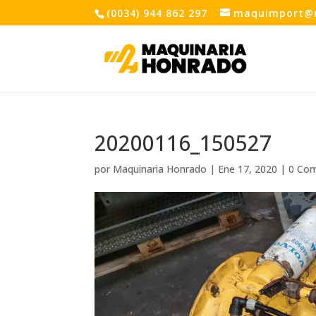
(0034) 944 862 297
maquimport@
20200116_150527
por
Maquinaria Honrado
|
Ene 17, 2020
|
0 Com