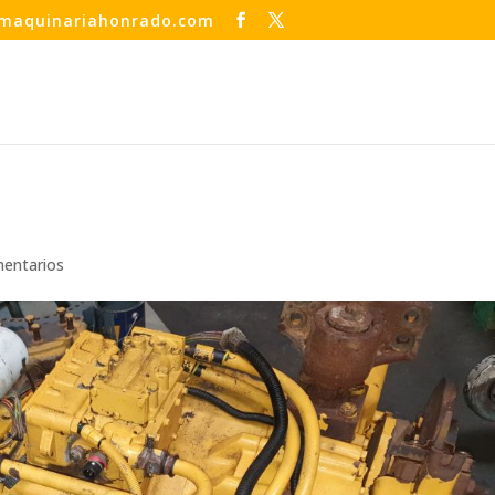
maquinariahonrado.com
entarios