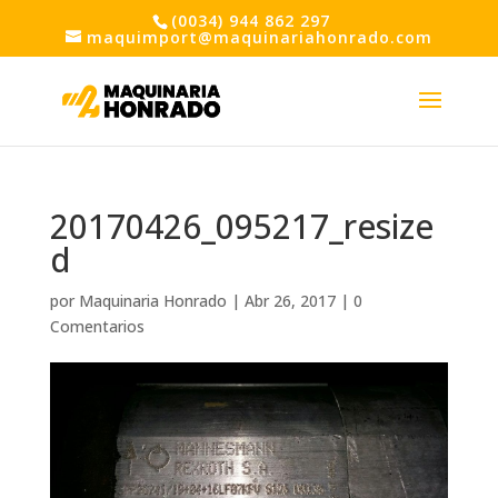
(0034) 944 862 297
maquimport@maquinariahonrado.com
20170426_095217_resize
d
por
Maquinaria Honrado
|
Abr 26, 2017
|
0
Comentarios