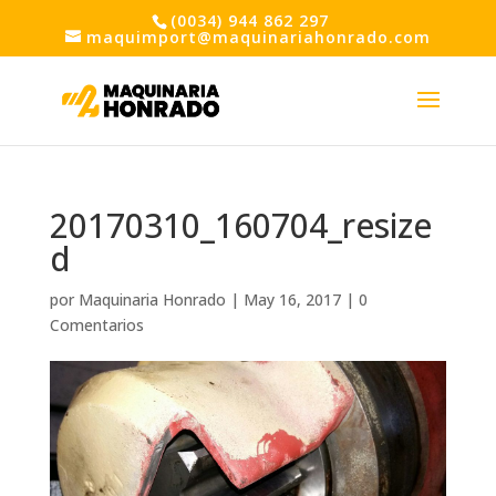
(0034) 944 862 297
maquimport@maquinariahonrado.com
20170310_160704_resize
d
por
Maquinaria Honrado
|
May 16, 2017
|
0
Comentarios