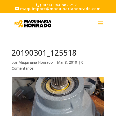
(0034) 944 862 297
maquimport@maquinariahonrado.com
20190301_125518
por
Maquinaria Honrado
|
Mar 8, 2019
|
0
Comentarios