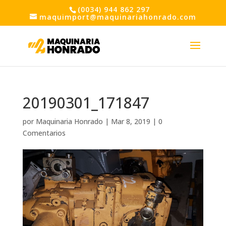
(0034) 944 862 297
maquimport@maquinariahonrado.com
20190301_171847
por
Maquinaria Honrado
|
Mar 8, 2019
|
0
Comentarios