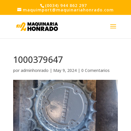
(0034) 944 862 297
maquimport@maquinariahonrado.com
1000379647
por
adminhonrado
|
May 9, 2024
|
0 Comentarios