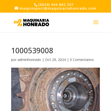
(0034) 944 862 297
maquimport@maquinariahonrado.com
1000539008
por
adminhonrado
|
Oct 29, 2024
|
0 Comentarios