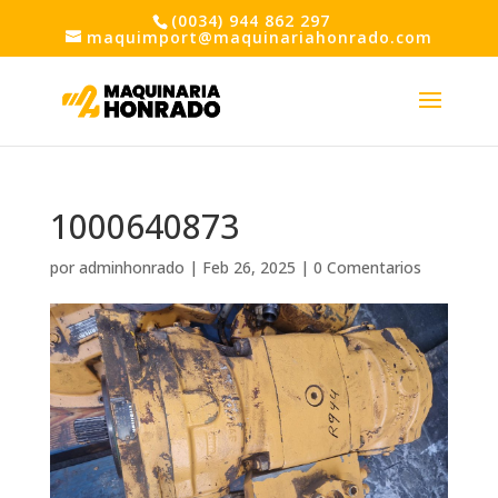
(0034) 944 862 297
maquimport@maquinariahonrado.com
1000640873
por
adminhonrado
|
Feb 26, 2025
|
0 Comentarios