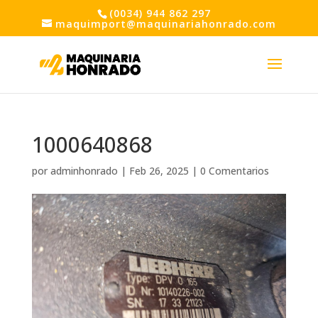
(0034) 944 862 297
maquimport@maquinariahonrado.com
1000640868
por
adminhonrado
|
Feb 26, 2025
|
0 Comentarios