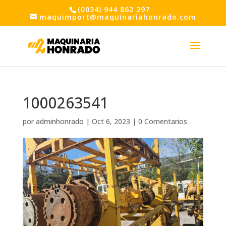
(0034) 944 862 297
maquimport@maquinariahonrado.com
1000263541
por
adminhonrado
|
Oct 6, 2023
|
0 Comentarios