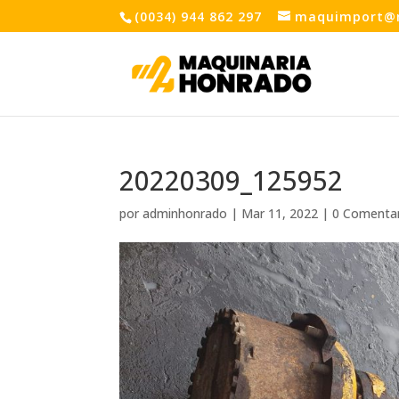
(0034) 944 862 297
maquimport@
20220309_125952
por
adminhonrado
|
Mar 11, 2022
|
0 Comenta