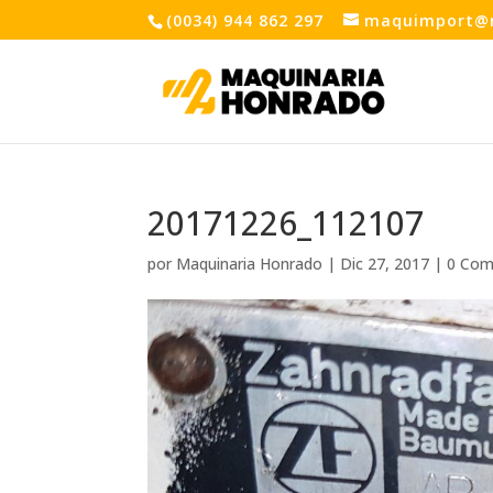
(0034) 944 862 297
maquimport@
20171226_112107
por
Maquinaria Honrado
|
Dic 27, 2017
|
0 Com