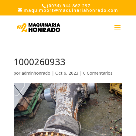
(0034) 944 862 297
maquimport@maquinariahonrado.com
1000260933
por
adminhonrado
|
Oct 6, 2023
|
0 Comentarios