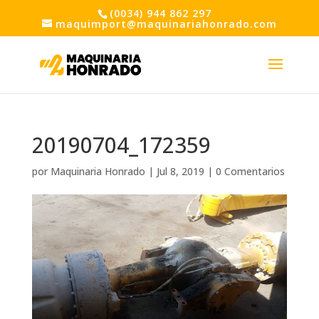
(0034) 944 862 297
maquimport@maquinariahonrado.com
20190704_172359
por
Maquinaria Honrado
|
Jul 8, 2019
|
0 Comentarios