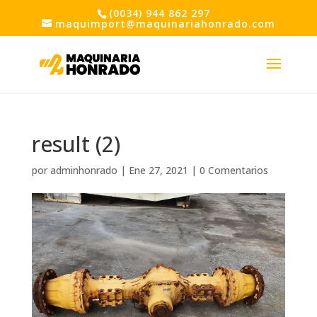
(0034) 944 862 297
maquimport@maquinariahonrado.com
result (2)
por
adminhonrado
|
Ene 27, 2021
|
0 Comentarios