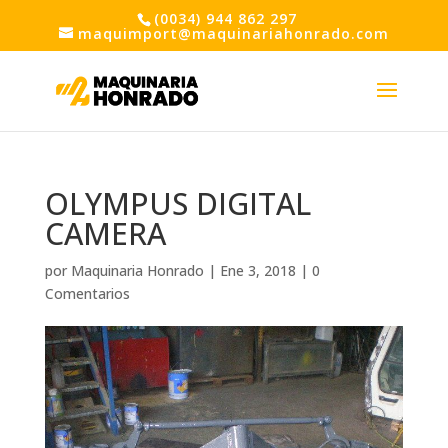
(0034) 944 862 297
maquimport@maquinariahonrado.com
OLYMPUS DIGITAL
CAMERA
por
Maquinaria Honrado
|
Ene 3, 2018
|
0
Comentarios