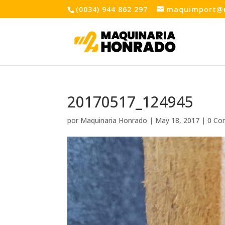
(0034) 944 862 297
maquimport@
20170517_124945
por
Maquinaria Honrado
|
May 18, 2017
|
0 Co