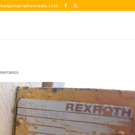
maquinariahonrado.com
mentarios