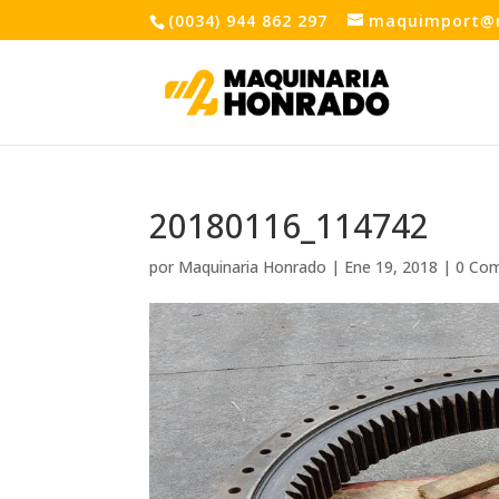
(0034) 944 862 297
maquimport@
20180116_114742
por
Maquinaria Honrado
|
Ene 19, 2018
|
0 Com