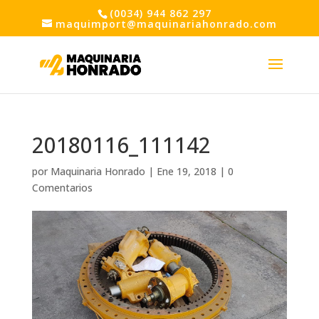
(0034) 944 862 297
maquimport@maquinariahonrado.com
20180116_111142
por
Maquinaria Honrado
|
Ene 19, 2018
|
0
Comentarios