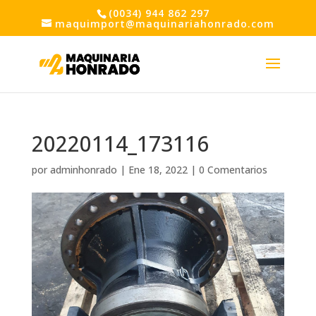
(0034) 944 862 297
maquimport@maquinariahonrado.com
20220114_173116
por
adminhonrado
|
Ene 18, 2022
|
0 Comentarios