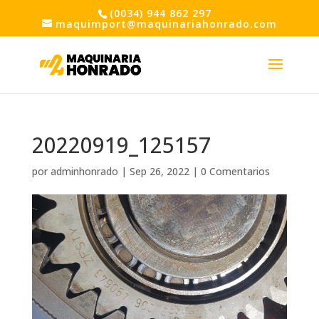
(0034) 944 862 297
maquimport@maquinariahonrado.com
20220919_125157
por
adminhonrado
|
Sep 26, 2022
|
0 Comentarios