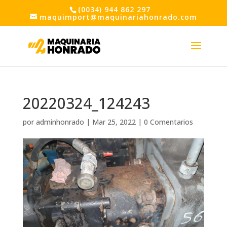
(0034) 944 862 297
maquimport@maquinariahonrado.com
20220324_124243
por
adminhonrado
|
Mar 25, 2022
|
0 Comentarios