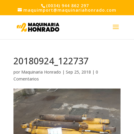
(0034) 944 862 297
maquimport@maquinariahonrado.com
20180924_122737
por
Maquinaria Honrado
|
Sep 25, 2018
|
0
Comentarios