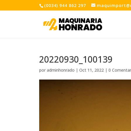
(0034) 944 862 297
maquimport@
20220930_100139
por
adminhonrado
|
Oct 11, 2022
|
0 Comentar