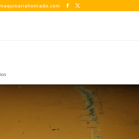
maquinariahonrado.com
ios