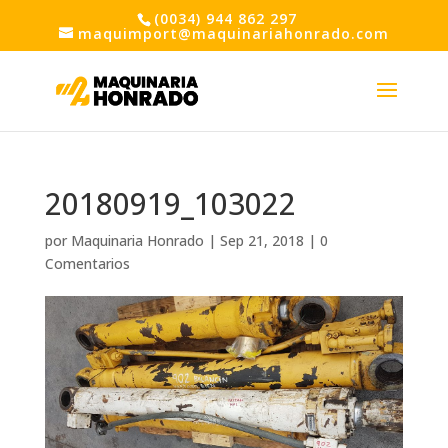
(0034) 944 862 297
maquimport@maquinariahonrado.com
20180919_103022
por
Maquinaria Honrado
|
Sep 21, 2018
|
0
Comentarios