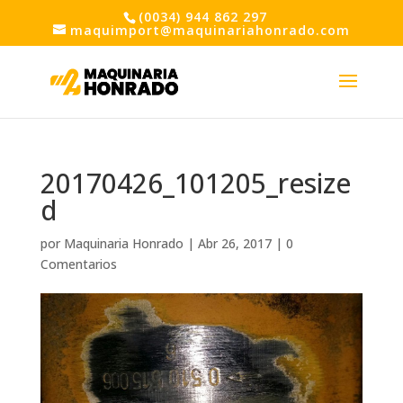
(0034) 944 862 297
maquimport@maquinariahonrado.com
20170426_101205_resize
d
por
Maquinaria Honrado
|
Abr 26, 2017
|
0
Comentarios