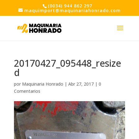
(0034) 944 862 297
maquimport@maquinariahonrado.com
20170427_095448_resize
d
por
Maquinaria Honrado
|
Abr 27, 2017
|
0
Comentarios