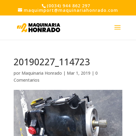
(0034) 944 862 297
maquimport@maquinariahonrado.com
20190227_114723
por
Maquinaria Honrado
|
Mar 1, 2019
|
0
Comentarios