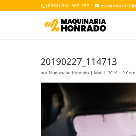
(0034) 944 862 297
maquimport@
20190227_114713
por
Maquinaria Honrado
|
Mar 1, 2019
|
0 Com