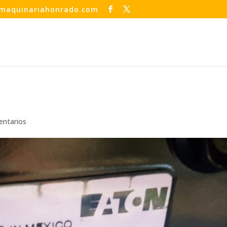
maquinariahonrado.com
entarios