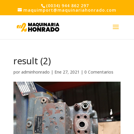
(0034) 944 862 297
maquimport@maquinariahonrado.com
result (2)
por
adminhonrado
|
Ene 27, 2021
|
0 Comentarios