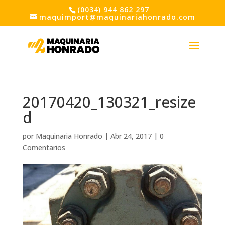
(0034) 944 862 297
maquimport@maquinariahonrado.com
20170420_130321_resize
d
por
Maquinaria Honrado
|
Abr 24, 2017
|
0
Comentarios