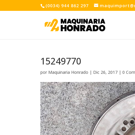
(0034) 944 862 297
maquimport@
15249770
por
Maquinaria Honrado
|
Dic 26, 2017
|
0 Com