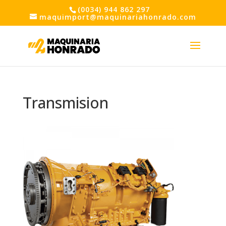
(0034) 944 862 297
maquimport@maquinariahonrado.com
Transmision