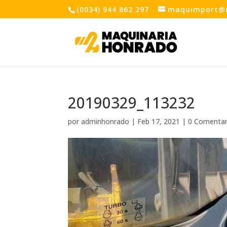
(0034) 944 862 297
maquimport@
20190329_113232
por
adminhonrado
|
Feb 17, 2021
|
0 Comentar