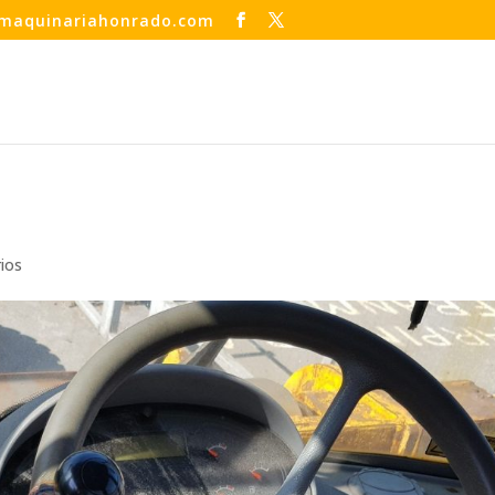
maquinariahonrado.com
ios