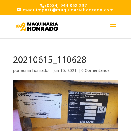
(0034) 944 862 297
maquimport@maquinariahonrado.com
20210615_110628
por
adminhonrado
|
Jun 15, 2021
|
0 Comentarios