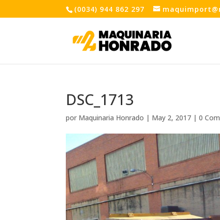
(0034) 944 862 297
maquimport@
DSC_1713
por
Maquinaria Honrado
|
May 2, 2017
|
0 Com