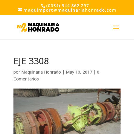
(0034) 944 862 297
maquimport@maquinariahonrado.com
EJE 3308
por
Maquinaria Honrado
|
May 10, 2017
|
0
Comentarios