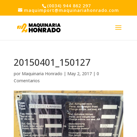
(0034) 944 862 297
maquimport@maquinariahonrado.com
20150401_150127
por
Maquinaria Honrado
|
May 2, 2017
|
0
Comentarios