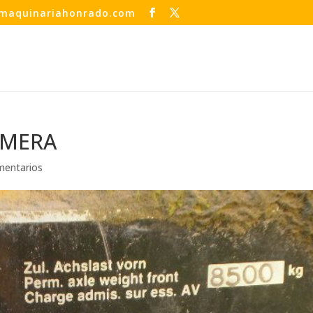
maquinariahonrado.com
AMERA
mentarios