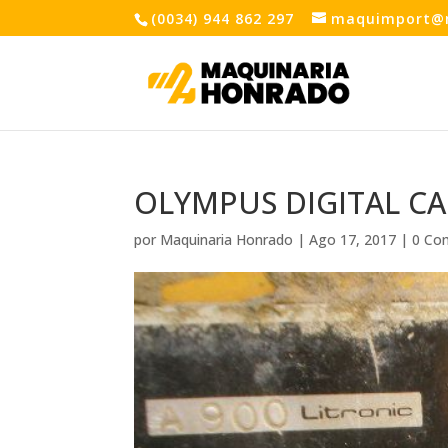
(0034) 944 862 297
maquimport@
OLYMPUS DIGITAL C
por
Maquinaria Honrado
|
Ago 17, 2017
|
0 Co