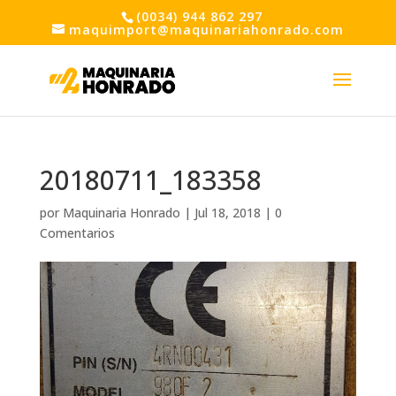
(0034) 944 862 297
maquimport@maquinariahonrado.com
20180711_183358
por
Maquinaria Honrado
|
Jul 18, 2018
|
0
Comentarios