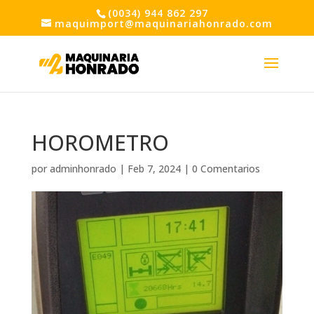
(0034) 944 862 297
maquimport@maquinariahonrado.com
HOROMETRO
por
adminhonrado
|
Feb 7, 2024
|
0 Comentarios