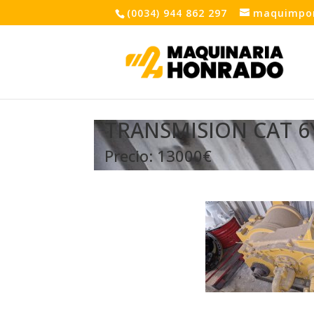
(0034) 944 862 297
maquimpo
TRANSMISION CAT 6Y
Precio: 13000€