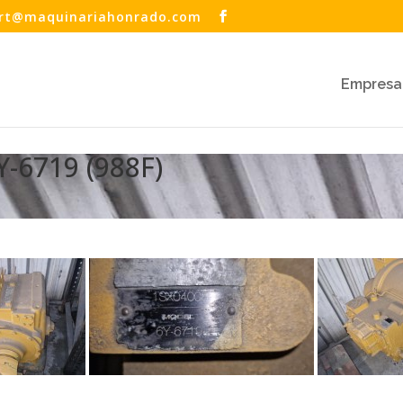
rt@maquinariahonrado.com
Empresa
-6719 (988F)