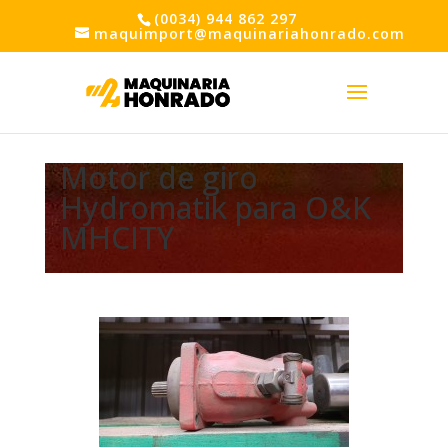
(0034) 944 862 297
maquimport@maquinariahonrado.com
Motor de giro
Hydromatik para O&K
MHCITY