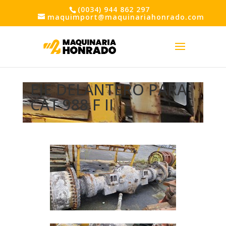
(0034) 944 862 297
maquimport@maquinariahonrado.com
EJE DELANTERO PARA
CAT 988 F II