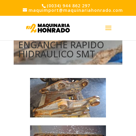
(0034) 944 862 297
maquimport@maquinariahonrado.com
ENGANCHE RAPIDO
HIDRAULICO SMT