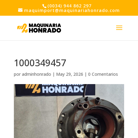
(0034) 944 862 297
maquimport@maquinariahonrado.com
1000349457
por
adminhonrado
|
May 29, 2026
|
0 Comentarios