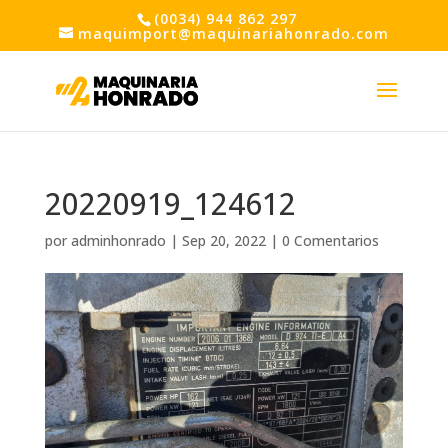
(0034) 944 862 297
maquimport@maquinariahonrado.com
20220919_124612
por
adminhonrado
|
Sep 20, 2022
|
0 Comentarios